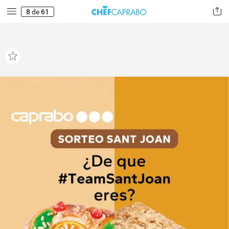
8
de
61