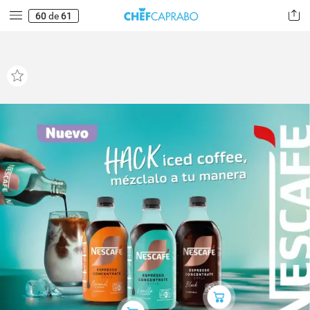
60
de
61