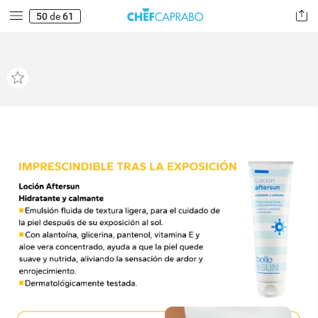
50
de
61