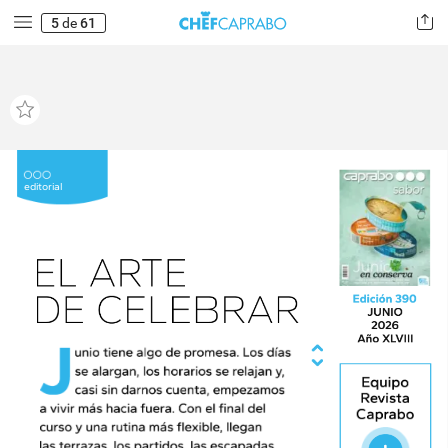
5
de
61
editorial