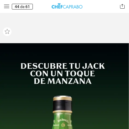
44
de
61