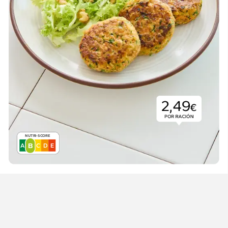
2,49
€
POR
RACIÓN
NUTRI-SCORE
B
A
B
E
C
D