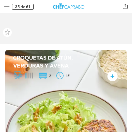
35
de
61
2
15’