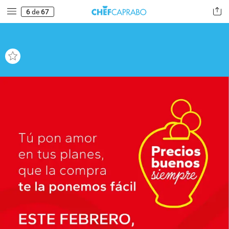
6
de
67